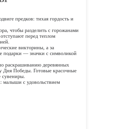
одвиге предков: тихая гордость и
ра, чтобы разделить с горожанами
 отступают перед теплом
рией.
ические викторины, а за
е подарки — значки с символикой
 по раскрашиванию деревянных
у Дня Победы. Готовые красочные
е сувениры.
а: малыши с удовольствием