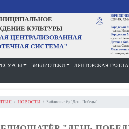
ОБРАТНАЯ СВЯЗ
Ь
ЮРИДИЧЕСКИЙ АДРЕС
:
ИПАЛЬНОЕ
628449, ХМАО - Югра, Сургутский 
ИЕ КУЛЬТУРЫ
Городская библиотека
- улица Назаргалеева, строение 21
Городская библиотека № 2, Лянто
ЦЕНТРАЛИЗОВАННАЯ
- улица Салавата Юлаева, строение
Детская библиотека
НАЯ СИСТЕМА"
- улица Согласия, дом 5
Молодежная библиотека
- 6 микрорайон, дом 36
РЕСУРСЫ
БИБЛИОТЕКИ
ЛЯНТОРСКАЯ ГАЗЕТА
ЯТИЯ
НОВОСТИ
Библиошатёр "День Победы"
БЛИОШАТЁР "ДЕНЬ ПОБЕ