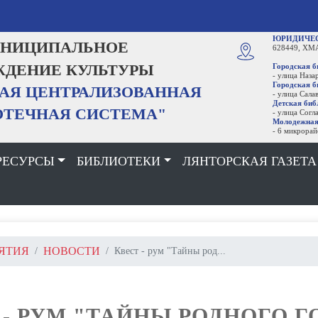
ОБРАТНАЯ СВЯЗ
Ь
ЮРИДИЧЕСКИЙ АДРЕС
:
ИПАЛЬНОЕ
628449, ХМАО - Югра, Сургутский 
ИЕ КУЛЬТУРЫ
Городская библиотека
- улица Назаргалеева, строение 21
Городская библиотека № 2, Лянто
ЦЕНТРАЛИЗОВАННАЯ
- улица Салавата Юлаева, строение
Детская библиотека
НАЯ СИСТЕМА"
- улица Согласия, дом 5
Молодежная библиотека
- 6 микрорайон, дом 36
РЕСУРСЫ
БИБЛИОТЕКИ
ЛЯНТОРСКАЯ ГАЗЕТА
ЯТИЯ
НОВОСТИ
Квест - рум "Тайны род...
 - РУМ "ТАЙНЫ РОДНОГО Г