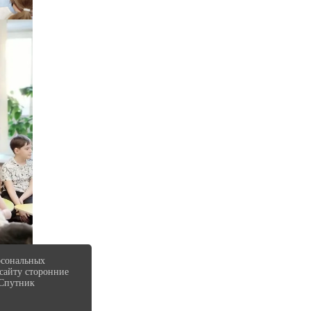
рсональных
-сайту сторонние
"Спутник