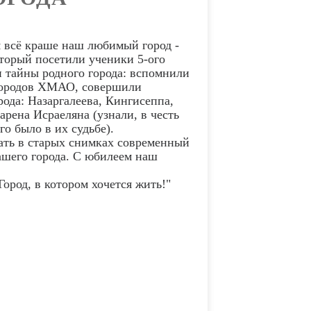
я всё краше наш любимый город -
оторый посетили ученики 5-ого
 тайны родного города: вспомнили
 городов ХМАО, совершили
ода: Назаргалеева, Кингисеппа,
рена Исраеляна (узнали, в честь
о было в их судьбе).
ать в старых снимках современный
ашего города. С юбилеем наш
ород, в котором хочется жить!"