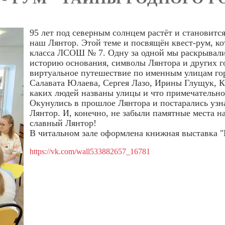
95 лет под северным солнцем растёт и становитс
наш Лянтор. Этой теме и посвящён квест-рум, к
класса ЛСОШ № 7. Одну за одной мы раскрывали
историю основания, символы Лянтора и других
виртуальное путешествие по именным улицам гор
Салавата Юлаева, Сергея Лазо, Ирины Глущук, Ка
каких людей названы улицы и что примечательног
Окунулись в прошлое Лянтора и постарались узн
Лянтор. И, конечно, не забыли памятные места н
славный Лянтор!
В читальном зале оформлена книжная выставка "Г
https://vk.com/wall533882657_16781