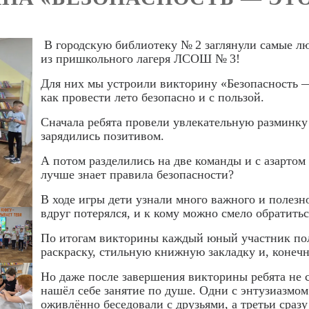
В городскую библиотеку № 2 заглянули самые л
из пришкольного лагеря ЛСОШ № 3!
Для них мы устроили викторину «Безопасность 
как провести лето безопасно и с пользой.
Сначала ребята провели увлекательную разминку
зарядились позитивом.
А потом разделились на две команды и с азартом
лучше знает правила безопасности?
В ходе игры дети узнали много важного и полезн
вдруг потерялся, и к кому можно смело обратить
По итогам викторины каждый юный участник по
раскраску, стильную книжную закладку и, конечн
Но даже после завершения викторины ребята не
нашёл себе занятие по душе. Одни с энтузиазмом
оживлённо беседовали с друзьями, а третьи сраз