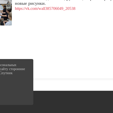
новые рисунки.
https://vk.com/wall385706049_20538
рсональных
-сайту сторонние
"Спутник