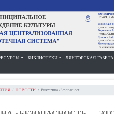
ОБРАТНАЯ СВЯЗ
Ь
ЮРИДИЧЕСКИЙ АДРЕС
:
ИПАЛЬНОЕ
628449, ХМАО - Югра, Сургутский 
ИЕ КУЛЬТУРЫ
Городская библиотека
- улица Назаргалеева, строение 21
Городская библиотека № 2, Лянто
ЦЕНТРАЛИЗОВАННАЯ
- улица Салавата Юлаева, строение
Детская библиотека
НАЯ СИСТЕМА"
- улица Согласия, дом 5
Молодежная библиотека
- 6 микрорайон, дом 36
РЕСУРСЫ
БИБЛИОТЕКИ
ЛЯНТОРСКАЯ ГАЗЕТА
ЯТИЯ
НОВОСТИ
Викторина «Безопасност...
НА «БЕЗОПАСНОСТЬ — ЭТ